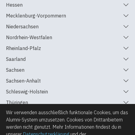
Hessen
Mecklenburg-Vorpommern
Niedersachsen
Nordrhein-Westfalen
Rheinland-Pfalz
Saarland
Sachsen
Sachsen-Anhalt
Schleswig-Holstein
Thüringen
Wir verwenden ausschließlich funktionale Cookies, um das
Alumni-System umzusetzen. Cookies von Drittanbietern
werden nicht genutzt. Mehr Informationen findest du in
unserer
Datenschutzerklärung
und der