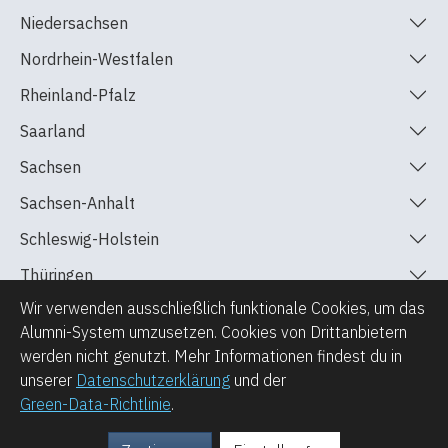
Niedersachsen
Nordrhein-Westfalen
Rheinland-Pfalz
Saarland
Sachsen
Sachsen-Anhalt
Schleswig-Holstein
Thüringen
Wir verwenden ausschließlich funktionale Cookies, um das
Alumni-System umzusetzen. Cookies von Drittanbietern
werden nicht genutzt. Mehr Informationen findest du in
unserer
Datenschutzerklärung
und der
©2024-2026 Alumni am Treptow-Kolleg Berlin
Green-Data-Richtlinie
.
Impressum
Datenschutz
Green-Data