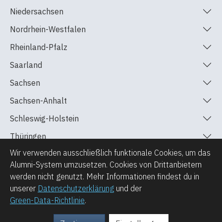
Niedersachsen
Nordrhein-Westfalen
Rheinland-Pfalz
Saarland
Sachsen
Sachsen-Anhalt
Schleswig-Holstein
Thüringen
Wir verwenden ausschließlich funktionale Cookies, um das
Alumni-System umzusetzen. Cookies von Drittanbietern
werden nicht genutzt. Mehr Informationen findest du in
unserer
Datenschutzerklärung
und der
©2024-2026 Alumni am Treptow-Kolleg Berlin
Green-Data-Richtlinie
.
Impressum
Datenschutz
Green-Data